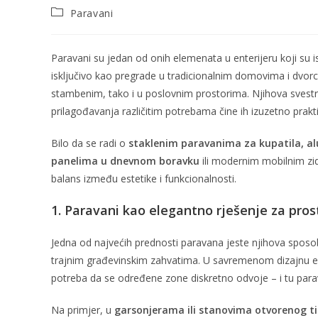
Paravani
Paravani su jedan od onih elemenata u enterijeru koji su i
isključivo kao pregrade u tradicionalnim domovima i dvor
stambenim, tako i u poslovnim prostorima. Njihova svest
prilagođavanja različitim potrebama čine ih izuzetno prak
Bilo da se radi o
staklenim paravanima za kupatila, a
panelima u dnevnom boravku
ili modernim mobilnim zi
balans između estetike i funkcionalnosti.
1. Paravani kao elegantno rješenje za pros
Jedna od najvećih prednosti paravana jeste njihova sposob
trajnim građevinskim zahvatima. U savremenom dizajnu enter
potreba da se određene zone diskretno odvoje – i tu parav
Na primjer, u
garsonjerama ili stanovima otvorenog t