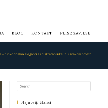
JA
BLOG
KONTAKT
PLISE ZAVJESE
 – funkcionalna elegancija i diskretan luksuz u svakom prostoru
Najnoviji članci