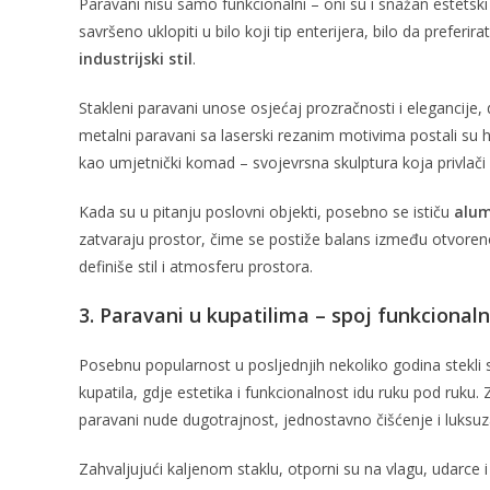
Paravani nisu samo funkcionalni – oni su i snažan estetski 
savršeno uklopiti u bilo koji tip enterijera, bilo da preferir
industrijski stil
.
Stakleni paravani unose osjećaj prozračnosti i elegancije,
metalni paravani sa laserski rezanim motivima postali su 
kao umjetnički komad – svojevrsna skulptura koja privlači
Kada su u pitanju poslovni objekti, posebno se ističu
alum
zatvaraju prostor, čime se postiže balans između otvorenost
definiše stil i atmosferu prostora.
3. Paravani u kupatilima – spoj funkcionaln
Posebnu popularnost u posljednjih nekoliko godina stekli
kupatila, gdje estetika i funkcionalnost idu ruku pod ruku. 
paravani nude dugotrajnost, jednostavno čišćenje i luksuz
Zahvaljujući kaljenom staklu, otporni su na vlagu, udarce 