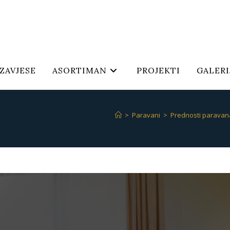
 ZAVJESE
ASORTIMAN
PROJEKTI
GALERI
>
Paravani
>
Prednosti paravana