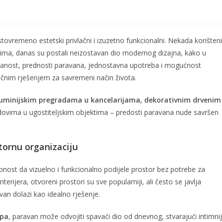
stovremeno estetski privlačni i izuzetno funkcionalni. Nekada korišteni
cima, danas su postali neizostavan dio modernog dizajna, kako u
ranost, prednosti paravana, jednostavna upotreba i mogućnost
tičnim rješenjem za savremeni način života.
luminijskim pregradama u kancelarijama, dekorativnim drvenim
dovima u ugostiteljskim objektima – predosti paravana nude savršen
tornu organizaciju
nost da vizuelno i funkcionalno podijele prostor bez potrebe za
ijera, otvoreni prostori su sve popularniji, ali često se javlja
an dolazi kao idealno rješenje.
ipa
, paravan može odvojiti spavaći dio od dnevnog, stvarajući intimnij