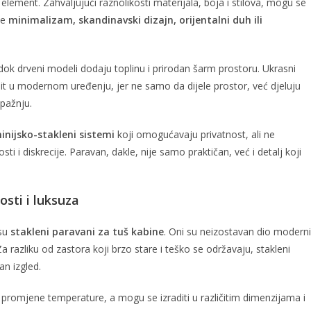
element. Zahvaljujući raznolikosti materijala, boja i stilova, mogu se
ate
minimalizam, skandinavski dizajn, orijentalni duh ili
 dok drveni modeli dodaju toplinu i prirodan šarm prostoru. Ukrasni
hit u modernom uređenju, jer ne samo da dijele prostor, već djeluju
 pažnju.
inijsko-stakleni sistemi
koji omogućavaju privatnost, ali ne
i i diskrecije. Paravan, dakle, nije samo praktičan, već i detalj koji
osti i luksuza
 su
stakleni paravani za tuš kabine
. Oni su neizostavan dio modern
Za razliku od zastora koji brzo stare i teško se održavaju, stakleni
an izgled.
i promjene temperature, a mogu se izraditi u različitim dimenzijama i