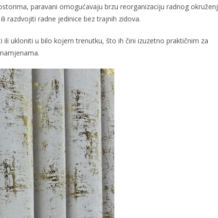
 prostorima, paravani omogućavaju brzu reorganizaciju radnog okružen
ili razdvojiti radne jedinice bez trajnih zidova.
 ili ukloniti u bilo kojem trenutku, što ih čini izuzetno praktičnim za
im namjenama.