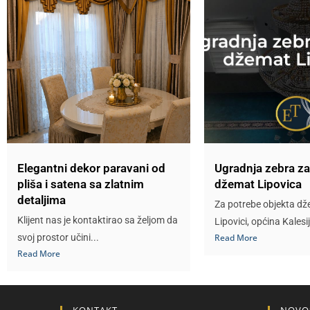
Pogledajte kako funk
poslovne i privat
Elegantni dekor paravani od
Ugradnja zebra z
pliša i satena sa zlatnim
džemat Lipovica
detaljima
Za potrebe objekta d
Klijent nas je kontaktirao sa željom da
Lipovici, općina Kalesij
svoj prostor učini...
Read More
Read More