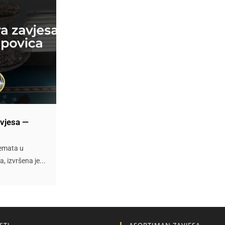
cionalna i estetski prilagođena rješenja za paravane i
ne prostore — od modernih kancelarija do elegantnih te
Kontaktirajte nas
avjesa —
žemata u
a, izvršena je...