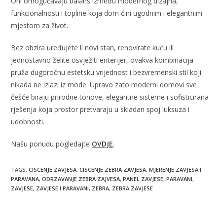
Oni omogućavaju balans između modernog dizajna,
funkcionalnosti i topline koja dom čini ugodnim i elegantnim
mjestom za život.
Bez obzira uređujete li novi stan, renovirate kuću ili
jednostavno želite osvježiti enterijer, ovakva kombinacija
pruža dugoročnu estetsku vrijednost i bezvremenski stil koji
nikada ne izlazi iz mode. Upravo zato moderni domovi sve
češće biraju prirodne tonove, elegantne sisteme i sofisticirana
rješenja koja prostor pretvaraju u skladan spoj luksuza i
udobnosti.
Našu ponudu pogledajte
OVDJE
.
TAGS
:
CISCENJE ZAVJESA
,
CISCENJE ZEBRA ZAVJESA
,
MJERENJE ZAVJESA I
PARAVANA
,
ODRZAVANJE ZEBRA ZAJVESA
,
PANEL ZAVJESE
,
PARAVANI
,
ZAVJESE
,
ZAVJESE I PARAVANI
,
ZEBRA
,
ZEBRA ZAVJESE