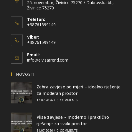
25. novembar, Živinice 75270 / Dubravska bb,
Živinice 75270
Telefon:
+38761599149
Viber:
+38761599149
Email:
info@elvisatrend.com
NOVOSTI
Zebra zavjese po mjeri – idealno rješenje
za moderan prostor
17.07.2026
/
0 COMMENTS
Plise zavjese – moderno i praktično
rješenje za svaki prostor
11.07.2026
/
0 COMMENTS