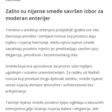
Zašto su nijanse smeđe savršen izbor za
moderan enterijer
Trendovi u uređenju enterijera posljednjih godina sve više
favorizuju prirodne i zemljane tonove koji prostoru daju
toplinu i osjećaj harmonije. Među njima nijanse smeđe
zauzimaju posebno mjesto jer predstavljaju savršen spoj
elegancije, prirodnosti i bezvremenskog stila.
Smeđa boja ima sposobnost da prostor učini toplijim,
ugodnijim i vizuelno uravnoteženijim. Za razliku od hladnih
tonova koji ponekad mogu djelovati sterilno, smeđe nijanse
unose osjećaj domaće atmosfere i sofisticiranosti bez
pretjerivanja.
Tamnije nijanse smeđe posebno lijepo izgledaju u luksuznim
enterijerima gdje stvaraju osjećaj dubine i elegancije, dok