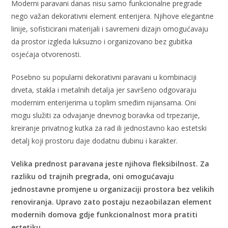
Moderni paravani danas nisu samo funkcionalne pregrade
nego važan dekorativni element enterijera. Njihove elegantne
linije, sofisticirani materijali i savremeni dizajn omogućavaju
da prostor izgleda luksuzno i organizovano bez gubitka
osjećaja otvorenosti.
Posebno su popularni dekorativni paravani u kombinaciji
drveta, stakla i metalnih detalja jer savršeno odgovaraju
modernim enterijerima u toplim smeđim nijansama. Oni
mogu služiti za odvajanje dnevnog boravka od trpezarije,
kreiranje privatnog kutka za rad ili jednostavno kao estetski
detalj koji prostoru daje dodatnu dubinu i karakter.
Velika prednost paravana jeste njihova fleksibilnost. Za
razliku od trajnih pregrada, oni omogućavaju
jednostavne promjene u organizaciji prostora bez velikih
renoviranja. Upravo zato postaju nezaobilazan element
modernih domova gdje funkcionalnost mora pratiti
estetiku.