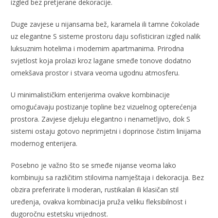
izgled bez pretjerane dekoracije.
Duge zavjese u nijansama bež, karamela ili tamne čokolade
uz elegantne S sisteme prostoru daju sofisticiran izgled nalik
luksuznim hotelima i modernim apartmanima. Prirodna
svjetlost koja prolazi kroz lagane smeđe tonove dodatno
omekšava prostor i stvara veoma ugodnu atmosferu.
U minimalističkim enterijerima ovakve kombinacije
omogućavaju postizanje topline bez vizuelnog opterećenja
prostora. Zavjese djeluju elegantno i nenametljivo, dok S
sistemi ostaju gotovo neprimjetni i doprinose čistim linijama
modernog enterijera.
Posebno je važno što se smeđe nijanse veoma lako
kombinuju sa različitim stilovima namještaja i dekoracija. Bez
obzira preferirate li moderan, rustikalan ili klasičan stil
uređenja, ovakva kombinacija pruža veliku fleksibilnost i
dugoročnu estetsku vrijednost.