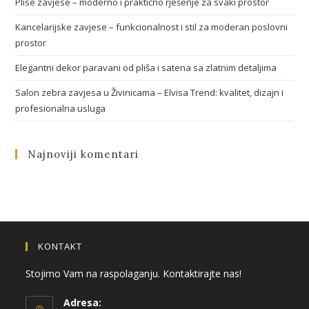
Plise zavjese – moderno i praktično rješenje za svaki prostor
Kancelarijske zavjese – funkcionalnost i stil za moderan poslovni
prostor
Elegantni dekor paravani od pliša i satena sa zlatnim detaljima
Salon zebra zavjesa u Živinicama – Elvisa Trend: kvalitet, dizajn i
profesionalna usluga
Najnoviji komentari
KONTAKT
Stojimo Vam na raspolaganju. Kontaktirajte nas!
Adresa: