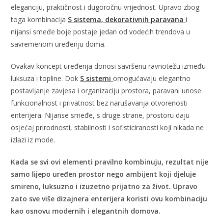
eleganciju, praktičnost i dugoročnu vrijednost. Upravo zbog
toga kombinacija
S sistema, dekorativnih paravana
i
nijansi smeđe boje postaje jedan od vodećih trendova u
savremenom uređenju doma.
Ovakav koncept uređenja donosi savršenu ravnotežu između
luksuza i topline. Dok
S sistemi
omogućavaju elegantno
postavljanje zavjesa i organizaciju prostora, paravani unose
funkcionalnost i privatnost bez narušavanja otvorenosti
enterijera. Nijanse smeđe, s druge strane, prostoru daju
osjećaj prirodnosti, stabilnosti i sofisticiranosti koji nikada ne
izlazi iz mode.
Kada se svi ovi elementi pravilno kombinuju, rezultat nije
samo lijepo uređen prostor nego ambijent koji djeluje
smireno, luksuzno i izuzetno prijatno za život. Upravo
zato sve više dizajnera enterijera koristi ovu kombinaciju
kao osnovu modernih i elegantnih domova.