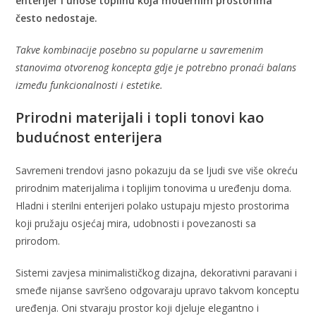
enterijer i unose toplinu koja modernim prostorima
često nedostaje.
Takve kombinacije posebno su popularne u savremenim
stanovima otvorenog koncepta gdje je potrebno pronaći balans
između funkcionalnosti i estetike.
Prirodni materijali i topli tonovi kao
budućnost enterijera
Savremeni trendovi jasno pokazuju da se ljudi sve više okreću
prirodnim materijalima i toplijim tonovima u uređenju doma.
Hladni i sterilni enterijeri polako ustupaju mjesto prostorima
koji pružaju osjećaj mira, udobnosti i povezanosti sa
prirodom.
Sistemi zavjesa minimalističkog dizajna, dekorativni paravani i
smeđe nijanse savršeno odgovaraju upravo takvom konceptu
uređenja. Oni stvaraju prostor koji djeluje elegantno i