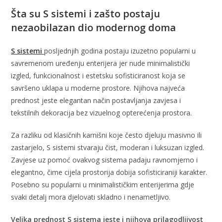
Šta su S sistemi i zašto postaju
nezaobilazan dio modernog doma
S sistemi
posljednjih godina postaju izuzetno popularni u
savremenom uređenju enterijera jer nude minimalistički
izgled, funkcionalnost i estetsku sofisticiranost koja se
savršeno uklapa u moderne prostore. Njihova najveća
prednost jeste elegantan način postavljanja zavjesa i
tekstilnih dekoracija bez vizuelnog opterećenja prostora.
Za razliku od klasičnih karnišni koje često djeluju masivno ili
zastarjelo, S sistemi stvaraju čist, moderan i luksuzan izgled.
Zavjese uz pomoć ovakvog sistema padaju ravnomjerno i
elegantno, čime cijela prostorija dobija sofisticiraniji karakter.
Posebno su popularni u minimalističkim enterijerima gdje
svaki detalj mora djelovati skladno i nenametljivo.
Velika prednost S sistema jeste i njihova prilagodljivost