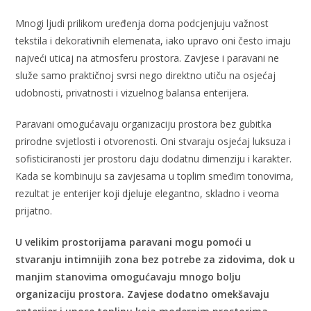
Mnogi ljudi prilikom uređenja doma podcjenjuju važnost
tekstila i dekorativnih elemenata, iako upravo oni često imaju
najveći uticaj na atmosferu prostora. Zavjese i paravani ne
služe samo praktičnoj svrsi nego direktno utiču na osjećaj
udobnosti, privatnosti i vizuelnog balansa enterijera.
Paravani omogućavaju organizaciju prostora bez gubitka
prirodne svjetlosti i otvorenosti. Oni stvaraju osjećaj luksuza i
sofisticiranosti jer prostoru daju dodatnu dimenziju i karakter.
Kada se kombinuju sa zavjesama u toplim smeđim tonovima,
rezultat je enterijer koji djeluje elegantno, skladno i veoma
prijatno.
U velikim prostorijama paravani mogu pomoći u
stvaranju intimnijih zona bez potrebe za zidovima, dok u
manjim stanovima omogućavaju mnogo bolju
organizaciju prostora. Zavjese dodatno omekšavaju