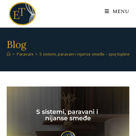
MENU
Blog
>
Paravani
>
S sistemi, paravani i nijanse smeđe – spoj topline,