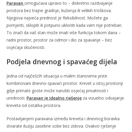
Paravan
omogućava upravo to – diskretno razdvajanje
prostora bez trajne gradnje, bušenja ili velikih troškova.
Njegova najveća prednost je fleksibilnost. Možete ga
pomjeriti, sklopiti ili potpuno ukloniti kada vam nije potreban.
To znači da vaš stan može imati više funkcija tokom dana –
radni prostor, prostor za odmor i dio za spavanje – bez
osjećaja skučenosti.
Podjela dnevnog i spavaćeg dijela
Jedna od najčešćih situacija u malim stanovima jeste
kombinovani dnevno-spavaći prostor. Krevet u istoj prostoriji
gdje primate goste može narušiti osjećaj privatnosti i
urednosti.
Paravan je idealno rješenje
za vizuelno odvajanje
kreveta od ostatka prostora.
Postavljanjem paravana između kreveta i dnevnog boravka
stvarate iluziju zasebne sobe bez zidova. Ovakvo rješenje