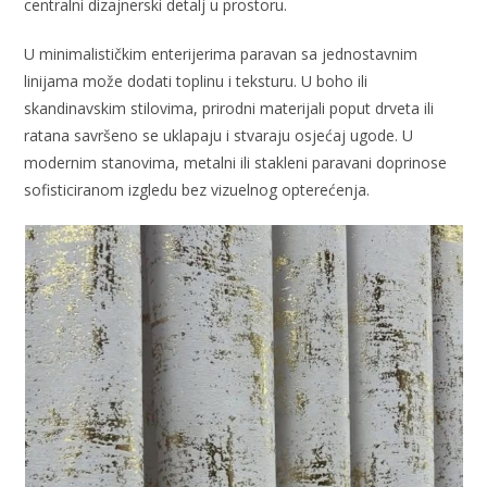
centralni dizajnerski detalj u prostoru.
U minimalističkim enterijerima paravan sa jednostavnim
linijama može dodati toplinu i teksturu. U boho ili
skandinavskim stilovima, prirodni materijali poput drveta ili
ratana savršeno se uklapaju i stvaraju osjećaj ugode. U
modernim stanovima, metalni ili stakleni paravani doprinose
sofisticiranom izgledu bez vizuelnog opterećenja.