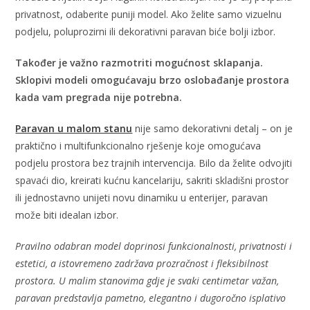
privatnost, odaberite puniji model. Ako želite samo vizuelnu
podjelu, poluprozirni ili dekorativni paravan biće bolji izbor.
Također je važno razmotriti mogućnost sklapanja.
Sklopivi modeli omogućavaju brzo oslobađanje prostora
kada vam pregrada nije potrebna.
Paravan u malom stanu
nije samo dekorativni detalj – on je
praktično i multifunkcionalno rješenje koje omogućava
podjelu prostora bez trajnih intervencija. Bilo da želite odvojiti
spavaći dio, kreirati kućnu kancelariju, sakriti skladišni prostor
ili jednostavno unijeti novu dinamiku u enterijer, paravan
može biti idealan izbor.
Pravilno odabran model doprinosi funkcionalnosti, privatnosti i
estetici, a istovremeno zadržava prozračnost i fleksibilnost
prostora. U malim stanovima gdje je svaki centimetar važan,
paravan predstavlja pametno, elegantno i dugoročno isplativo