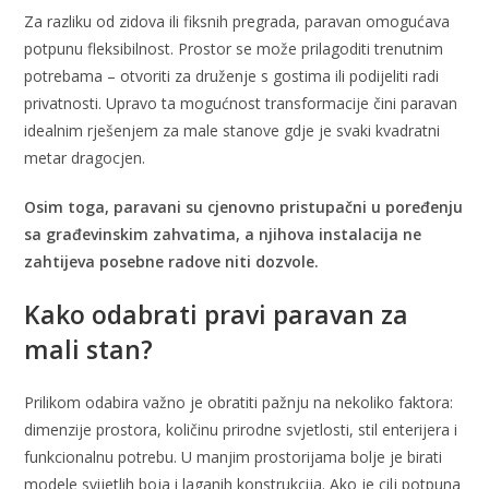
Za razliku od zidova ili fiksnih pregrada, paravan omogućava
potpunu fleksibilnost. Prostor se može prilagoditi trenutnim
potrebama – otvoriti za druženje s gostima ili podijeliti radi
privatnosti. Upravo ta mogućnost transformacije čini paravan
idealnim rješenjem za male stanove gdje je svaki kvadratni
metar dragocjen.
Osim toga, paravani su cjenovno pristupačni u poređenju
sa građevinskim zahvatima, a njihova instalacija ne
zahtijeva posebne radove niti dozvole.
Kako odabrati pravi paravan za
mali stan?
Prilikom odabira važno je obratiti pažnju na nekoliko faktora:
dimenzije prostora, količinu prirodne svjetlosti, stil enterijera i
funkcionalnu potrebu. U manjim prostorijama bolje je birati
modele svijetlih boja i laganih konstrukcija. Ako je cilj potpuna