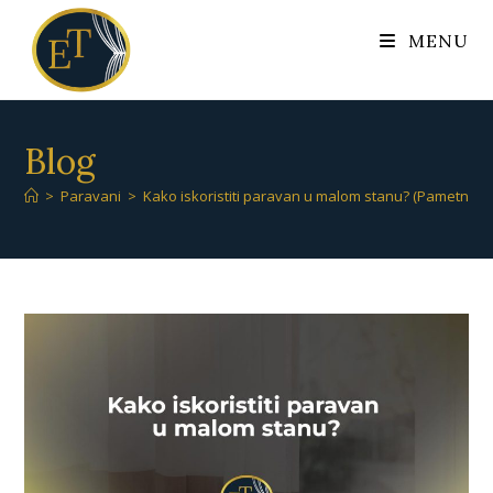
MENU
Blog
>
Paravani
>
Kako iskoristiti paravan u malom stanu? (Pametna r